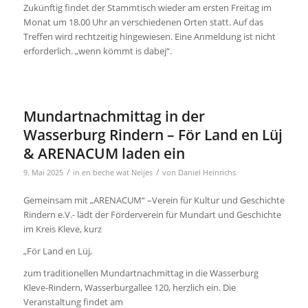
Zukünftig findet der Stammtisch wieder am ersten Freitag im
Monat um 18.00 Uhr an verschiedenen Orten statt. Auf das
Treffen wird rechtzeitig hingewiesen. Eine Anmeldung ist nicht
erforderlich. „wenn kömmt is dabej“.
Mundartnachmittag in der
Wasserburg Rindern – För Land en Lüj
& ARENACUM laden ein
/
/
9. Mai 2025
in
en beche wat Neijes
von
Daniel Heinrichs
Gemeinsam mit „ARENACUM“ –Verein für Kultur und Geschichte
Rindern e.V.- lädt der Förderverein für Mundart und Geschichte
im Kreis Kleve, kurz
„För Land en Lüj,
zum traditionellen Mundartnachmittag in die Wasserburg
Kleve-Rindern, Wasserburgallee 120, herzlich ein. Die
Veranstaltung findet am