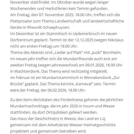
November stattfindet. Im Oktober wurde wegen langer
Wochenenden und Herbstferien kein Termin gefunden.
Am Freitag, den 07. November 2025, 18.00 Uhr, treffen sich die
Plattproater zum Thema Landwirtschaft und landwirtschaftliche
Geräte in Rheurdt-Schaephuysen.
Im Dezember ist ein Stammtisch in Uedemerbruch im neuen
Dorfzentrum geplant. Termin ist der 12.12.2025 (wegen Nikolaus
nicht am ersten Freitag) um 18.00 Uhr.
Thema des Abends sind „Lieder auf Platt“ mit „Jucki“ Bornheim.
Im neuen Jahr treffen sich die Mundartfreunde auch erst am
zweiten Freitag (wegen Jahreswechsel) am 09.01.2026, 18.00 Uhr
in Wachtendonk. Das Thema wird rechtzeitig mitgeteilt.
Im Februar ist ein Mundartstammtisch in Winnekendonk „Zur
Brücke“ geplant. Das Thema könnte „Karneval“ sein. Termin
wäre der Freitag, der 06.02.2026, 18.00 Uhr.
Zu den Kern-Aktivitäten des Förderkreise gehören die jährlichen
Mundartnachmittage, die im Jahr 2026 in Issum und Weeze
stattfinden, da dort Ortsjubiläen gefeiert werden.
Das Haus der Geschichte(n) in Weeze, das Land en Lüj
gemeinsam mit dem Arbeitskreis Weezer Heimatgeschichte
projektiert und gemeinsam betreiben wird,