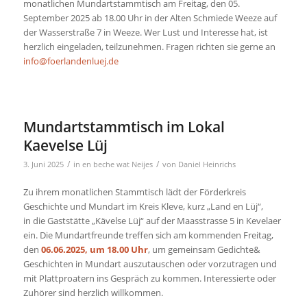
monatlichen Mundartstammtisch am Freitag, den 05.
September 2025 ab 18.00 Uhr in der Alten Schmiede Weeze auf
der Wasserstraße 7 in Weeze. Wer Lust und Interesse hat, ist
herzlich eingeladen, teilzunehmen. Fragen richten sie gerne an
info@foerlandenluej.de
Mundartstammtisch im Lokal
Kaevelse Lüj
/
/
3. Juni 2025
in
en beche wat Neijes
von
Daniel Heinrichs
Zu ihrem monatlichen Stammtisch lädt der Förderkreis
Geschichte und Mundart im Kreis Kleve, kurz „Land en Lüj“,
in die Gaststätte „Kävelse Lüj“ auf der Maasstrasse 5 in Kevelaer
ein. Die Mundartfreunde treffen sich am kommenden Freitag,
den
06.06.2025, um 18.00 Uhr
, um gemeinsam Gedichte&
Geschichten in Mundart auszutauschen oder vorzutragen und
mit Plattproatern ins Gespräch zu kommen. Interessierte oder
Zuhörer sind herzlich willkommen.