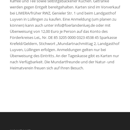
Kaffee und Tee sowie selbstgebackener Kuchen. Getränke
werden gegen Entgelt bereitgehalten. Karten sind im Vorverkauf
bei LIMERA/früher RWZ, Genieler Str. 1 und beim Landgasthof
Luyven in Lüllingen zu kaufen. Eine Anmeldung (um planen zu
können) kann auch unter info@foerlandenluej.de oder mit
Überweisung von 12,00 Euro je Person auf das Konto des
Förderkreises LeL, Nr. DE 85 3205 0000 0323 4538 45 Sparkasse
Krefeld/Geldern, Stichwort „Mundartnachmittag 2, Landgasthof
Luyven, Lüllingen erfolgen. Anmeldungen gelten nur bei
Überweisung des Eintritts. An der Tageskasse gibt es Karten nur
nach Verfügbarkeit. Die Mundartfreunde und der Natur- und
Heimatverein freuen sich auf Ihren Besuch.