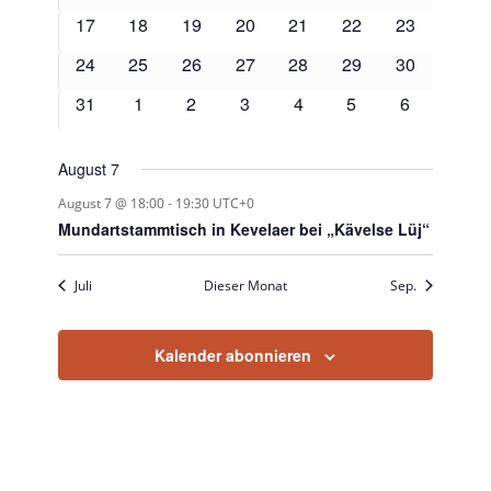
Veranstaltungen
Veranstaltungen
Veranstaltungen
Veranstaltungen
Veranstaltungen
Veranstaltungen
Veranstaltu
0
0
0
0
0
0
0
17
18
19
20
21
22
23
Veranstaltungen
Veranstaltungen
Veranstaltungen
Veranstaltungen
Veranstaltungen
Veranstaltungen
Veranstaltu
0
0
0
0
0
0
0
24
25
26
27
28
29
30
Veranstaltungen
Veranstaltungen
Veranstaltungen
Veranstaltungen
Veranstaltungen
Veranstaltungen
Veranstaltu
0
0
0
0
0
0
0
31
1
2
3
4
5
6
Veranstaltungen
Veranstaltungen
Veranstaltungen
Veranstaltungen
Veranstaltungen
Veranstaltungen
Veranstalt
August 7
August 7 @ 18:00
-
19:30
UTC+0
Mundartstammtisch in Kevelaer bei „Kävelse Lüj“
Juli
Dieser Monat
Sep.
Kalender abonnieren