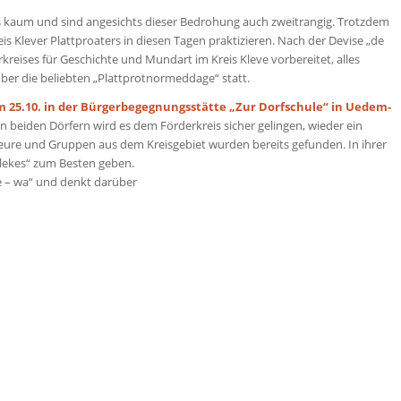
es kaum und sind angesichts dieser Bedrohung auch zweitrangig. Trotzdem
is Klever Plattproaters in diesen Tagen praktizieren. Nach der Devise „de
reises für Geschichte und Mundart im Kreis Kleve vorbereitet, alles
ober die beliebten „Plattprotnormeddage“ statt.
am 25.10. in der Bürgerbegegnungsstätte „Zur Dorfschule“ in Uedem-
eiden Dörfern wird es dem Förderkreis sicher gelingen, wieder ein
ure und Gruppen aus dem Kreisgebiet wurden bereits gefunden. In ihrer
llekes“ zum Besten geben.
e – wa“ und denkt darüber