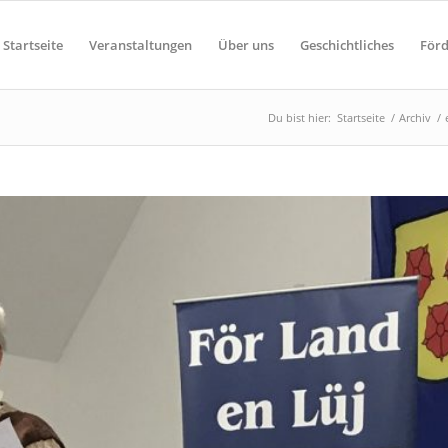
Startseite
Veranstaltungen
Über uns
Geschichtliches
För
Du bist hier:
Startseite
/
Archiv
/