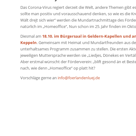
Das Corona-Virus regiert derzeit die Welt, andere Themen gibt 
sollte man positiv und vorausschauend denken, so wie es die Kre
Wält drejt sich wier“ werden die Mundartnachmittage des Förderk
natürlich im „Homeoffice“, Nun schon im 25. Jahr finden im Okt
Diesmal am
18.10. im Bürgersaal in Geldern-Kapellen und 
Keppeln
. Gemeinsam mit Heimat und Mundartfreunden aus den b
unterhaltsames Programm zusammen zu stellen. Die ersten Akte
jeweiligen Muttersprache werden sie „Liedjes, Dönekes en Vertä
Aber erstmal wünscht der Förderverein: „blift gesond än et Best
nach, wie denn „Homeoffice“ op platt hit?
Vorschläge gerne an
info@foerlandenluej.de