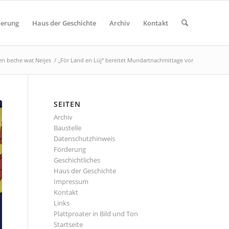
derung
Haus der Geschichte
Archiv
Kontakt
en beche wat Neijes
/
„För Land en Lüj“ bereitet Mundartnachmittage vor
SEITEN
Archiv
Baustelle
Datenschutzhinweis
Förderung
Geschichtliches
Haus der Geschichte
Impressum
Kontakt
Links
Plattproater in Bild und Ton
Startseite