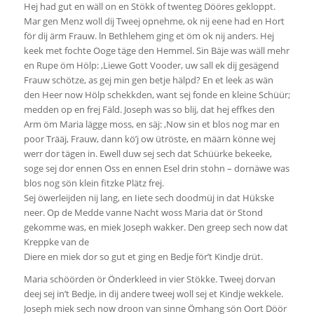
Hej had gut en wäll on en Stökk of twenteg Dööres gekloppt.
Mar gen Menz woll dij Tweej opnehme, ok nij eene had en Hort
för dij ärm Frauw. ln Bethlehem ging et öm ok nij anders. Hej
keek met fochte Ooge täge den Hemmel. Sin Bäje was wäll mehr
en Rupe öm Hölp: ,Liewe Gott Vooder, uw sall ek dij gesägend
Frauw schötze, as gej min gen betje hälpd? En et leek as wän
den Heer now Hölp schekkden, want sej fonde en kleine Schüür;
medden op en frej Fäld. Joseph was so blij, dat hej effkes den
Arm öm Maria lägge moss, en säj: ,Now sin et blos nog mar en
poor Trääj, Frauw, dann kö’j ow ütröste, en määrn könne wej
werr dor tägen in. Ewell duw sej sech dat Schüürke bekeeke,
soge sej dor ennen Oss en ennen Esel drin stohn – dornäwe was
blos nog sön klein fitzke Plätz frej.
Sej öwerleijden nij lang, en Iiete sech doodmüj in dat Hükske
neer. Op de Medde vanne Nacht woss Maria dat ör Stond
gekomme was, en miek Joseph wakker. Den greep sech now dat
Kreppke van de
Diere en miek dor so gut et ging en Bedje för’t Kindje drüt.
Maria schöörden ör Önderkleed in vier Stökke. Tweej dorvan
deej sej in’t Bedje, in dij andere tweej woll sej et Kindje wekkele.
Joseph miek sech now droon van sinne Ömhang sön Oort Döör