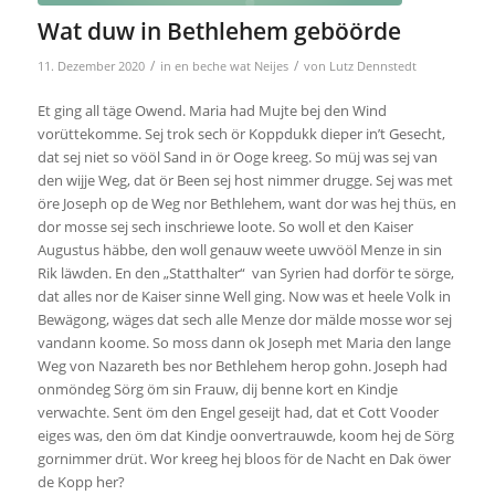
Wat duw in Bethlehem geböörde
/
/
11. Dezember 2020
in
en beche wat Neijes
von
Lutz Dennstedt
Et ging all täge Owend. Maria had Mujte bej den Wind
vorüttekomme. Sej trok sech ör Koppdukk dieper in’t Gesecht,
dat sej niet so vööl Sand in ör Ooge kreeg. So müj was sej van
den wijje Weg, dat ör Been sej host nimmer drugge. Sej was met
öre Joseph op de Weg nor Bethlehem, want dor was hej thüs, en
dor mosse sej sech inschriewe loote. So woll et den Kaiser
Augustus häbbe, den woll genauw weete uwvööl Menze in sin
Rik läwden. En den „Statthalter“ van Syrien had dorför te sörge,
dat alles nor de Kaiser sinne Well ging. Now was et heele Volk in
Bewägong, wäges dat sech alle Menze dor mälde mosse wor sej
vandann koome. So moss dann ok Joseph met Maria den lange
Weg von Nazareth bes nor Bethlehem herop gohn. Joseph had
onmöndeg Sörg öm sin Frauw, dij benne kort en Kindje
verwachte. Sent öm den Engel geseijt had, dat et Cott Vooder
eiges was, den öm dat Kindje oonvertrauwde, koom hej de Sörg
gornimmer drüt. Wor kreeg hej bloos för de Nacht en Dak öwer
de Kopp her?