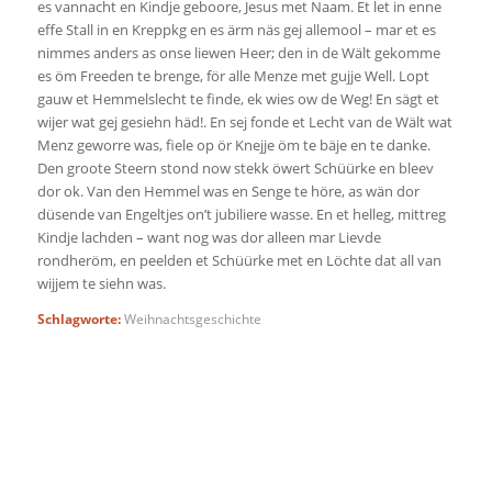
es vannacht en Kindje geboore, Jesus met Naam. Et let in enne
effe Stall in en Kreppkg en es ärm näs gej allemool – mar et es
nimmes anders as onse liewen Heer; den in de Wält gekomme
es öm Freeden te brenge, för alle Menze met gujje Well. Lopt
gauw et Hemmelslecht te finde, ek wies ow de Weg! En sägt et
wijer wat gej gesiehn häd!. En sej fonde et Lecht van de Wält wat
Menz geworre was, fiele op ör Knejje öm te bäje en te danke.
Den groote Steern stond now stekk öwert Schüürke en bleev
dor ok. Van den Hemmel was en Senge te höre, as wän dor
düsende van Engeltjes on’t jubiliere wasse. En et helleg, mittreg
Kindje lachden – want nog was dor alleen mar Lievde
rondheröm, en peelden et Schüürke met en Löchte dat all van
wijjem te siehn was.
Schlagworte:
Weihnachtsgeschichte