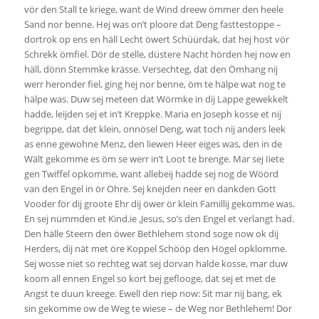
vör den Stall te kriege, want de Wind dreew ömmer den heele
Sand nor benne. Hej was on’t ploore dat Deng fasttestoppe –
dortrok op ens en häll Lecht öwert Schüürdak, dat hej host vör
Schrekk ömfiel. Dör de stelle, düstere Nacht hörden hej now en
häll, dönn Stemmke krässe. Versechteg, dat den Ömhang nij
werr heronder fiel, ging hej nor benne, öm te hälpe wat nog te
hälpe was. Duw sej meteen dat Wörmke in dij Lappe gewekkelt
hadde, leijden sej et in’t Kreppke. Maria en Joseph kosse et nij
begrippe, dat det klein, onnösel Deng, wat toch nij anders leek
as enne gewohne Menz, den liewen Heer eiges was, den in de
Wält gekomme es öm se werr in’t Loot te brenge. Mar sej Iiete
gen Twiffel opkomme, want allebeij hadde sej nog de Wöörd
van den Engel in ör Ohre. Sej knejden neer en dankden Gott
Vooder för dij groote Ehr dij öwer ör klein Famillij gekomme was.
En sej nümmden et Kind.ie ,Jesus, so’s den Engel et verlangt had.
Den hälle Steern den öwer Bethlehem stond soge now ok dij
Herders, dij nät met öre Koppel Schööp den Högel opklomme.
Sej wosse niet so rechteg wat sej dorvan halde kosse, mar duw
koom all ennen Engel so kort bej geflooge, dat sej et met de
Angst te duun kreege. Ewell den riep now: Sit mar nij bang, ek
sin gekomme ow de Weg te wiese – de Weg nor Bethlehem! Dor